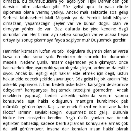
olmazsa, bu olumsuzluklara yol açabiliyor. Tıpkı Darwin'den çok
darwinci bilim adamları gibi. Söz gelişi tıpta da yasa elinde
diploması olana vermiş yetkiyi. Ancak mali sektörde söz gelişi
Serbest Muhasebeci Mali Müşavir ya da Yeminli Mali Müşavir
olmazsan, yapamacağın şeyler var ve bunun doğru olan ve
olmayan yönleri de var. Bazı dallarda ise yine kendine özgü
durumlar var. Her birinin ayrı sebep sonuçları var ve acaba hepsi
ortaya iyi sonuç çıkarmaya fayda sağlıyor mu? Düşünmek gerekir.
Hanımlar kızmasın lütfen ve tabii doğrulara düşman olanlar varsa
kızsa da olur sorun yok. Feminizm de sorunlu bir durumdur
mesela. Neden? Çünkü 'insan' değerinden yola çıkmıyor, önce
kadın-erkek diye ayırımcılık yaparak yola çıkıyor, ardından da eşittir
diyor. Ancak bu eşitliği eşit haklar elde etmek için değil, üstün
haklar elde edecek şekilde savunuyor. Söz gelişi hiç bir kadının "biz
askerlik yapmıyoruz, bari bedelli askerlikteki karşılığını devletimize
ödeyelim" kampanyası başlatmak istediğini görmedim. Ancak
erkeklerin yapacağı bedelli askerlik hakkında yorum yapma
konusunda eşit hakkı olduğunun mantığını kurabilmek pek
mümkün görünmüyor. Kaç tane erkek filozof ve kaç tane kadın
filozof isminin sayılabileceğini düşünmez söz gelişi. Bununla
birlikte her cinsiyetin kendine özgü üstün yanları var. Ancak
eşitlikten bahsedip, sadece belirli açılardan konuyu ele almak çok
da adil görünmüyor. İnsana dair konuları 'insan hakkı' olarak