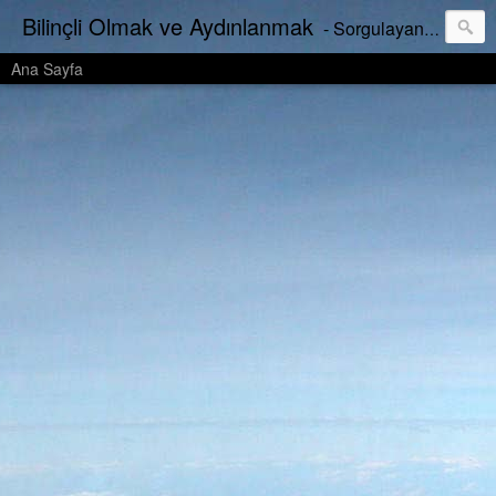
Bilinçli Olmak ve Aydınlanmak
- Sorgulayan, vizyonlu ve bilinçli bir yaşamımız nasıl olabilir? - Bilincimizi yükseltebiliyor muyuz? - Yaptıklarımız kime hizmet ediyor? - Yeterince sorguluyor muyuz? - Bu yaptığımız doğru mu? - Hayat amacımız nedir? - Gerçek nedir? - Budur! - ? - Bu mudur?
Ana Sayfa