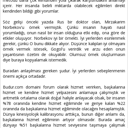
metodu daha çok kendinden yola çıkarak karşısındakini anlamayı
içerir. Her insanda belirli miktarda olabilecek eğilimleri direkt
kendinden bildiği gibi yorumlar.
Söz gelişi önceki yazıda Rus bir doktor olan, Mirzakarim
Norbekov'u örnek vermiştik. Çünkü insanın hayatı nasıl
yorumladığı, onun nasıl bir insan olduğuna etki edip, ona göre de
etkiler oluşuyor. Norbekov iyi bir örnekti. İyi yerlerden esinlenmek
gerekir, çünkü O bunu dikkate alıyor. Düşünce kalıpları iyi olmayanı
örnek vermek istesek, Gogol'u verirdik ve arzu eden onun
yaşantısının özetini de okuyabilir. Olumsuz örnek oluşturmasın
diye buraya kopyalamak istemedik.
Buradan anlaşılması gereken şudur. İyi yerlerden sebeplenmenin
önemi açıkça ortadadır.
Budur.com domaini forum olarak hizmet verirken, başkalarına
hizmet ve kendine hizmet yelpazesini anlamaya çalışmıştık ve
aritmetik ortalama olarak doğal haliyle anlayacak olsak, bir insanın
%78 oranında kendine hizmet eğiliminde ve geriye kalan %22
oranında da başkalarına hizmet eğiliminde olacağını hesaplamıştık.
Dünya kinesiyolojik kalibrasyonu arttıkça, bunun diğer anlamı da,
başkalarına hizmet eğiliminin artıyor olmasıdır. Burada amaç
dünyayı %51 başkalarına hizmet seviyesine taşımaya çalışmak