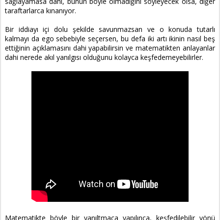
sağlayamasa dahi, bunun böyle olmadığını söyleyecek olsa, diğer
taraftarlarca kınanıyor.
Bir iddiayı içi dolu şekilde savunmazsan ve o konuda tutarlı
kalmayı da ego sebebiyle seçersen, bu defa iki artı ikinin nasıl beş
ettiğinin açıklamasını dahi yapabilirsin ve matematikten anlayanlar
dahi nerede akıl yanılgısı olduğunu kolayca keşfedemeyebilirler.
Matematikte böyle bir yanıltmaca yapılınca, keşfedilebilir yönü