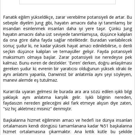
Fanatik eğilim yükseldikçe, zarar verebilme potansiyeli de artar. Bu
sebeple diyelim Jung gibi, hayatın amacını daha iyi tanımlamış bir
insandan esinlenmek insanları daha iyi yere taşır. Çünkü Jung
hayatın amacını daha üst seviyede tanımlamışsa, düşünce kalıpları
da ona göre daha fayda sağlar niteliktedir. Buradan varılabilecek
sonuç şudur ki, ne kadar yüksek hayat amacı edinilebilirse, o denli
seçkin düşünce kalıpları ve temayüller gelişir. Fayda potansiyeli
maksimum olmaya başlar. Zarar potansiyeli ise neredeyse pek
kalmaz. Bunu evren de destekler. 'Evren' derken, doğru anlaşılması
gereken şudur ki; evrenin bir yaratıcısı olduğunun yüksek idraki ile
aynı anlatımı yapanla, Darwinist bir anlatımla aynı şeyi söyleyen,
manevi alemde eş tutulmaz.
Kuran'da uyaran gelmesi ile burada ara ara sözü edilen ışıklı bilgi
yaklaşık aynı anlatıma karşılık gelir. Işıklı bilginin nereden,
faydasızın nereden geleceğini akıl fark etmeye alışsın diye zaten,
"siz hiç akletmez misiniz" denmiştir.
Başkalarına hizmet eğiliminin amacı ve hedefi ise dünya insanları
ortalamasını kendi döngüsü tamamlanana kadar %51 başkalarına
hizmet ortalamasına çıkarmaktır. Ana kritik kütle bu şekilde