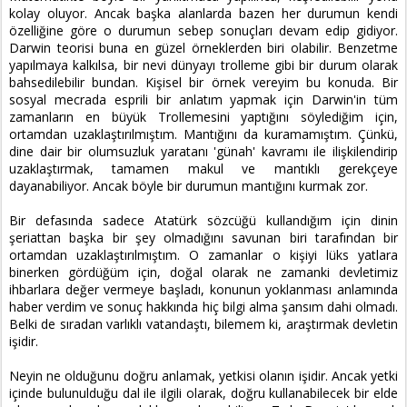
kolay oluyor. Ancak başka alanlarda bazen her durumun kendi
özelliğine göre o durumun sebep sonuçları devam edip gidiyor.
Darwin teorisi buna en güzel örneklerden biri olabilir. Benzetme
yapılmaya kalkılsa, bir nevi dünyayı trolleme gibi bir durum olarak
bahsedilebilir bundan. Kişisel bir örnek vereyim bu konuda. Bir
sosyal mecrada esprili bir anlatım yapmak için Darwin'in tüm
zamanların en büyük Trollemesini yaptığını söylediğim için,
ortamdan uzaklaştırılmıştım. Mantığını da kuramamıştım. Çünkü,
dine dair bir olumsuzluk yaratanı 'günah' kavramı ile ilişkilendirip
uzaklaştırmak, tamamen makul ve mantıklı gerekçeye
dayanabiliyor. Ancak böyle bir durumun mantığını kurmak zor.
Bir defasında sadece Atatürk sözcüğü kullandığım için dinin
şeriattan başka bir şey olmadığını savunan biri tarafından bir
ortamdan uzaklaştırılmıştım. O zamanlar o kişiyi lüks yatlara
binerken gördüğüm için, doğal olarak ne zamanki devletimiz
ihbarlara değer vermeye başladı, konunun yoklanması anlamında
haber verdim ve sonuç hakkında hiç bilgi alma şansım dahi olmadı.
Belki de sıradan varlıklı vatandaştı, bilemem ki, araştırmak devletin
işidir.
Neyin ne olduğunu doğru anlamak, yetkisi olanın işidir. Ancak yetki
içinde bulunulduğu dal ile ilgili olarak, doğru kullanabilecek bir elde