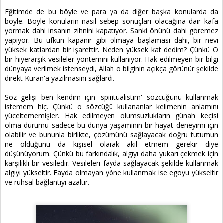
Eğitimde de bu böyle ve para ya da diğer başka konularda da
böyle. Böyle konuların nasıl sebep sonuçları olacağına dair kafa
yormak dahi insanın zihnini kapatıyor. Sanki önünü dahi göremez
yapıyor. Bu ufkun kapanır gibi olmaya başlaması dahi, bir nevi
yüksek katlardan bir işarettir. Neden yüksek kat dedim? Çünkü O
bir hiyerarşik vesileler yöntemini kullanıyor. Hak edilmeyen bir bilgi
dünyaya verilmek istenseydi, Allah o bilginin açıkça görünür şekilde
direkt Kuran'a yazılmasını sağlardı.
Söz gelişi ben kendim için 'spiritüalistim' sözcüğünü kullanmak
istemem hiç. Çünkü o sözcüğü kullananlar kelimenin anlamını
yüceltememişler. Hak edilmeyen olumsuzlukların günah keçisi
olma durumu sadece bu dünya yaşamının bir hayat deneyimi için
olabilir ve bununla birlikte, çözümünü sağlayacak doğru tutumun
ne olduğunu da kişisel olarak akıl etmem gerekir diye
düşünüyorum. Çünkü bu farkındalık, algıyı daha yukarı çekmek için
karşılıklı bir vesiledir. Vesileleri fayda sağlayacak şekilde kullanmak
algıyı yükseltir. Fayda olmayan yöne kullanmak ise egoyu yükseltir
ve ruhsal bağlantıyı azaltır.