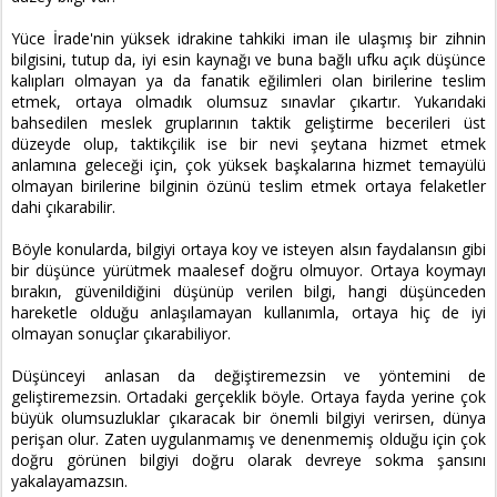
Yüce İrade'nin yüksek idrakine tahkiki iman ile ulaşmış bir zihnin
bilgisini, tutup da, iyi esin kaynağı ve buna bağlı ufku açık düşünce
kalıpları olmayan ya da fanatik eğilimleri olan birilerine teslim
etmek, ortaya olmadık olumsuz sınavlar çıkartır. Yukarıdaki
bahsedilen meslek gruplarının taktik geliştirme becerileri üst
düzeyde olup, taktikçilik ise bir nevi şeytana hizmet etmek
anlamına geleceği için, çok yüksek başkalarına hizmet temayülü
olmayan birilerine bilginin özünü teslim etmek ortaya felaketler
dahi çıkarabilir.
Böyle konularda, bilgiyi ortaya koy ve isteyen alsın faydalansın gibi
bir düşünce yürütmek maalesef doğru olmuyor. Ortaya koymayı
bırakın, güvenildiğini düşünüp verilen bilgi, hangi düşünceden
hareketle olduğu anlaşılamayan kullanımla, ortaya hiç de iyi
olmayan sonuçlar çıkarabiliyor.
Düşünceyi anlasan da değiştiremezsin ve yöntemini de
geliştiremezsin. Ortadaki gerçeklik böyle. Ortaya fayda yerine çok
büyük olumsuzluklar çıkaracak bir önemli bilgiyi verirsen, dünya
perişan olur. Zaten uygulanmamış ve denenmemiş olduğu için çok
doğru görünen bilgiyi doğru olarak devreye sokma şansını
yakalayamazsın.