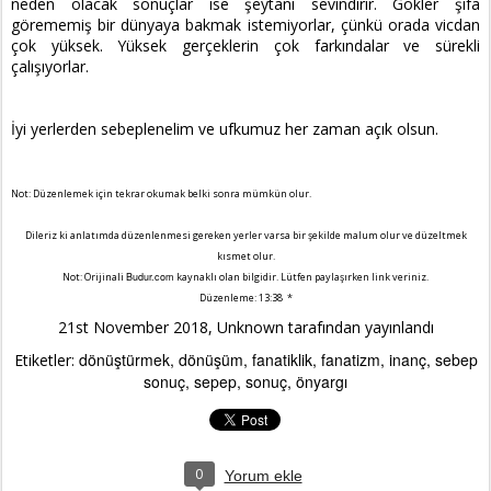
neden olacak sonuçlar ise şeytanı sevindirir. Gökler şifa
görememiş bir dünyaya bakmak istemiyorlar, çünkü orada vicdan
çok yüksek. Yüksek gerçeklerin çok farkındalar ve sürekli
çalışıyorlar.
İyi yerlerden sebeplenelim ve ufkumuz her zaman açık olsun.
Not: Düzenlemek için tekrar okumak belki sonra mümkün olur.
Dileriz ki anlatımda düzenlenmesi gereken yerler varsa bir şekilde malum olur ve düzeltmek
kısmet olur.
Not: Orijinali
Budur.com
kaynaklı olan bilgidir. Lütfen paylaşırken link veriniz.
Düzenleme: 13:38 *
21st November 2018
, Unknown tarafından yayınlandı
dönüştürmek
dönüşüm
fanatiklik
fanatizm
inanç
sebep
Etiketler:
sonuç
sepep
sonuç
önyargı
0
Yorum ekle