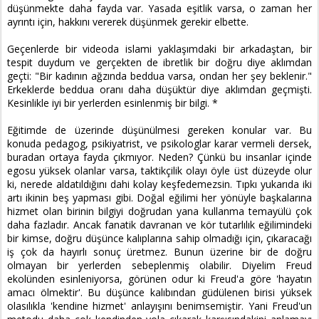
düşünmekte daha fayda var. Yasada eşitlik varsa, o zaman her
ayrıntı için, hakkını vererek düşünmek gerekir elbette.
Geçenlerde bir videoda islami yaklaşımdaki bir arkadaştan, bir
tespit duydum ve gerçekten de ibretlik bir doğru diye aklımdan
geçti: "Bir kadının ağzında beddua varsa, ondan her şey beklenir."
Erkeklerde beddua oranı daha düşüktür diye aklımdan geçmişti.
Kesinlikle iyi bir yerlerden esinlenmiş bir bilgi. *
Eğitimde de üzerinde düşünülmesi gereken konular var. Bu
konuda pedagog, psikiyatrist, ve psikologlar karar vermeli dersek,
buradan ortaya fayda çıkmıyor. Neden? Çünkü bu insanlar içinde
egosu yüksek olanlar varsa, taktikçilik olayı öyle üst düzeyde olur
ki, nerede aldatıldığını dahi kolay keşfedemezsin. Tıpkı yukarıda iki
artı ikinin beş yapması gibi. Doğal eğilimi her yönüyle başkalarına
hizmet olan birinin bilgiyi doğrudan yana kullanma temayülü çok
daha fazladır. Ancak fanatik davranan ve kör tutarlılık eğilimindeki
bir kimse, doğru düşünce kalıplarına sahip olmadığı için, çıkaracağı
iş çok da hayırlı sonuç üretmez. Bunun üzerine bir de doğru
olmayan bir yerlerden sebeplenmiş olabilir. Diyelim Freud
ekolünden esinleniyorsa, görünen odur ki Freud'a göre 'hayatın
amacı ölmektir'. Bu düşünce kalıbından güdülenen birisi yüksek
olasılıkla 'kendine hizmet' anlayışını benimsemiştir. Yani Freud'un