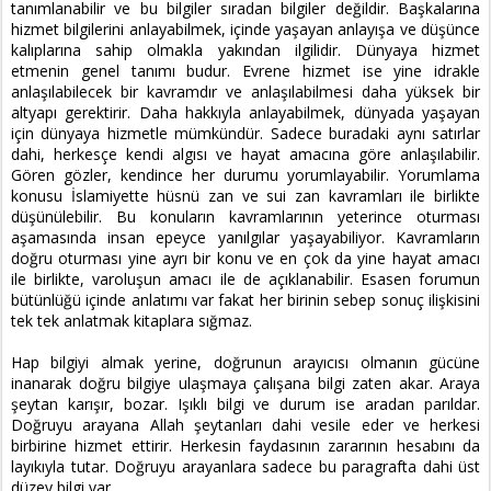
tanımlanabilir ve bu bilgiler sıradan bilgiler değildir. Başkalarına
hizmet bilgilerini anlayabilmek, içinde yaşayan anlayışa ve düşünce
kalıplarına sahip olmakla yakından ilgilidir. Dünyaya hizmet
etmenin genel tanımı budur. Evrene hizmet ise yine idrakle
anlaşılabilecek bir kavramdır ve anlaşılabilmesi daha yüksek bir
altyapı gerektirir. Daha hakkıyla anlayabilmek, dünyada yaşayan
için dünyaya hizmetle mümkündür. Sadece buradaki aynı satırlar
dahi, herkesçe kendi algısı ve hayat amacına göre anlaşılabilir.
Gören gözler, kendince her durumu yorumlayabilir. Yorumlama
konusu İslamiyette hüsnü zan ve sui zan kavramları ile birlikte
düşünülebilir. Bu konuların kavramlarının yeterince oturması
aşamasında insan epeyce yanılgılar yaşayabiliyor. Kavramların
doğru oturması yine ayrı bir konu ve en çok da yine hayat amacı
ile birlikte, varoluşun amacı ile de açıklanabilir. Esasen forumun
bütünlüğü içinde anlatımı var fakat her birinin sebep sonuç ilişkisini
tek tek anlatmak kitaplara sığmaz.
Hap bilgiyi almak yerine, doğrunun arayıcısı olmanın gücüne
inanarak doğru bilgiye ulaşmaya çalışana bilgi zaten akar. Araya
şeytan karışır, bozar. Işıklı bilgi ve durum ise aradan parıldar.
Doğruyu arayana Allah şeytanları dahi vesile eder ve herkesi
birbirine hizmet ettirir. Herkesin faydasının zararının hesabını da
layıkıyla tutar. Doğruyu arayanlara sadece bu paragrafta dahi üst
düzey bilgi var.